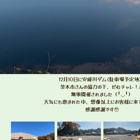
12月10日に安威川ダム(駐車場予定地
茨木市さんの協力の下、だむチャレ！
無事開催されました（╹◡╹）
天気にも恵まれた中、想像以上にお客様に来
感謝感謝です🥹