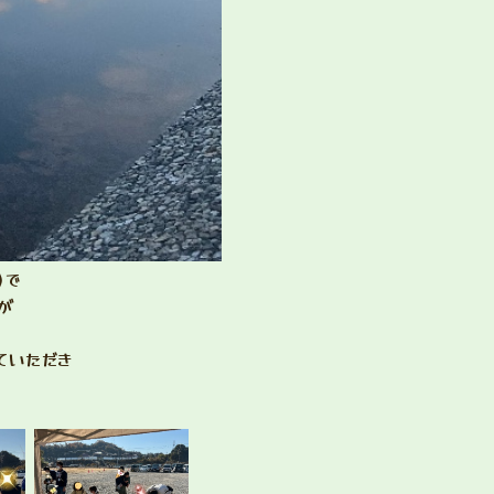
)で
が
ていただき